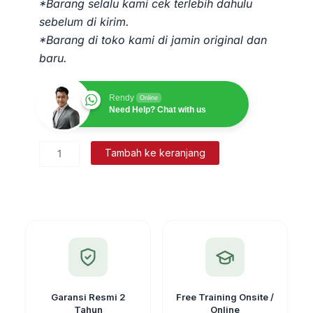
*Barang selalu kami cek terlebih dahulu
sebelum di kirim.
*Barang di toko kami di jamin original dan
baru.
Rendy
Online
Need Help? Chat with us
Kuantitas
Tambah ke keranjang
Tripod
Statif
Topcon
Untuk
Total
Station
GPS
RTK
Garansi Resmi 2
Free Training Onsite /
Tahun
Online
Original