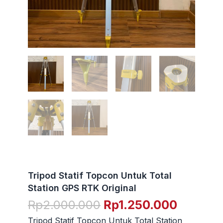
Tripod Statif Topcon Untuk Total
Station GPS RTK Original
Harga
Harga
Rp
2.000.000
Rp
1.250.000
aslinya
saat
Tripod Statif Topcon Untuk Total Station