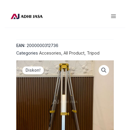
Lewati
ke
konten
EAN:
2000000312736
Categories
Accesories
,
All Product
,
Tripod
Diskon!