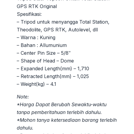
adalah:
ini
GPS RTK Original
Rp2.000.000.
adalah:
Spesifikasi:
Rp1.250
– Tripod untuk menyangga Total Station,
Theodolite, GPS RTK, Autolevel, dll
– Warna : Kuning
– Bahan : Allumunium
– Center Pin Size – 5/8″
– Shape of Head – Dome
– Expanded Length(mm) – 1,710
– Retracted Length(mm) – 1,025
– Weight(kg) – 4.1
Note:
*Harga Dapat Berubah Sewaktu-waktu
tanpa pemberitahuan terlebih dahulu.
*Mohon tanya ketersediaan barang terlebih
dahulu.