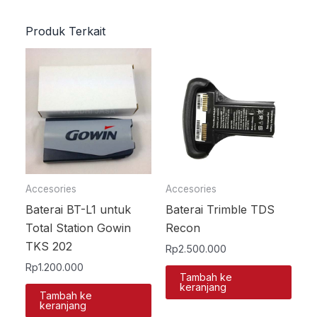
Produk Terkait
Accesories
Accesories
Baterai BT-L1 untuk
Baterai Trimble TDS
Total Station Gowin
Recon
TKS 202
Rp
2.500.000
Rp
1.200.000
Tambah ke
keranjang
Tambah ke
keranjang