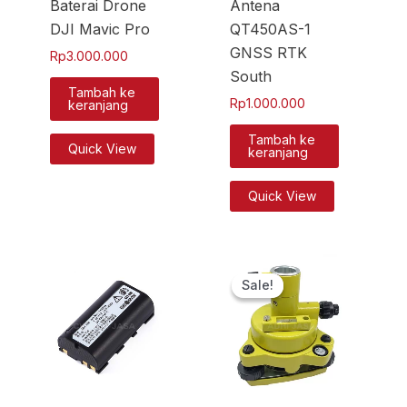
Baterai Drone
Antena
DJI Mavic Pro
QT450AS-1
GNSS RTK
Rp
3.000.000
South
Tambah ke
Rp
1.000.000
keranjang
Tambah ke
Quick View
keranjang
Quick View
Harga
Harga
aslinya
saat
Sale!
Sale!
adalah:
ini
Rp1.750.000.
adalah:
Rp1.500.000.