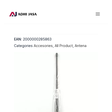
Lewati
ke
konten
EAN:
2000000285863
Categories
Accesories
,
All Product
,
Antena