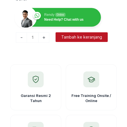
Rendy
Online
Need Help? Chat with us
Kuantitas
-
+
Tambah ke keranjang
Antena
QT450GT-
1
462-
467MHz
GPS
CHC
Garansi Resmi 2
Free Training Onsite /
Tahun
Online