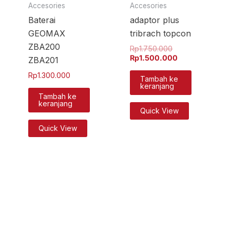
Accesories
Accesories
Baterai
adaptor plus
GEOMAX
tribrach topcon
ZBA200
Rp
1.750.000
Rp
1.500.000
ZBA201
Rp
1.300.000
Tambah ke
keranjang
Tambah ke
keranjang
Quick View
Quick View