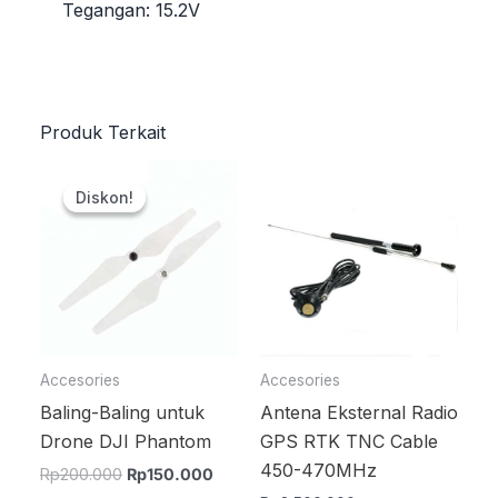
Tegangan: 15.2V
Produk Terkait
Harga
Harga
aslinya
saat
Diskon!
Diskon!
adalah:
ini
Rp200.000.
adalah:
Rp150.000.
Accesories
Accesories
Baling-Baling untuk
Antena Eksternal Radio
Drone DJI Phantom
GPS RTK TNC Cable
450-470MHz
Rp
200.000
Rp
150.000