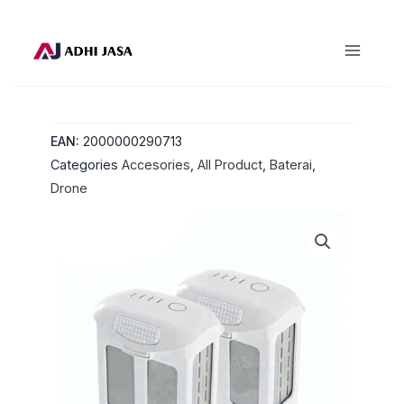
Lewati
ke
konten
EAN:
2000000290713
Categories
Accesories
,
All Product
,
Baterai
,
Drone