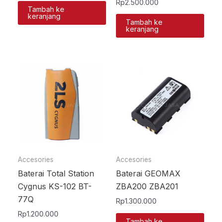
Rp
2.500.000
Tambah ke
keranjang
Tambah ke
keranjang
Accesories
Accesories
Baterai Total Station
Baterai GEOMAX
Cygnus KS-102 BT-
ZBA200 ZBA201
77Q
Rp
1.300.000
Rp
1.200.000
Tambah ke