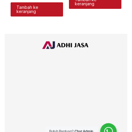
keranjang
Tambah ke
keranjang
Butuh Bantuan?
Chat Admin