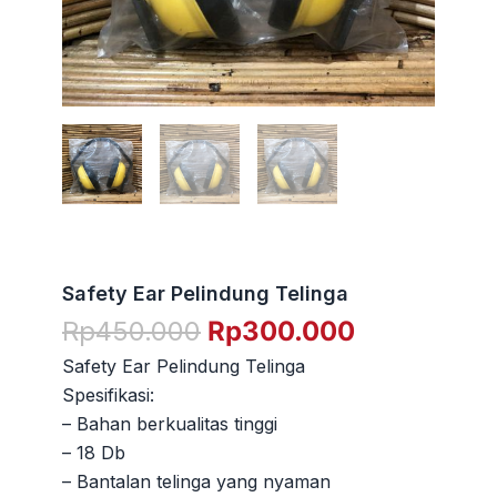
Safety Ear Pelindung Telinga
Harga
Harga
Rp
450.000
Rp
300.000
aslinya
saat
Safety Ear Pelindung Telinga
adalah:
ini
Spesifikasi:
Rp450.000.
adalah:
– Bahan berkualitas tinggi
Rp300.000
– 18 Db
– Bantalan telinga yang nyaman