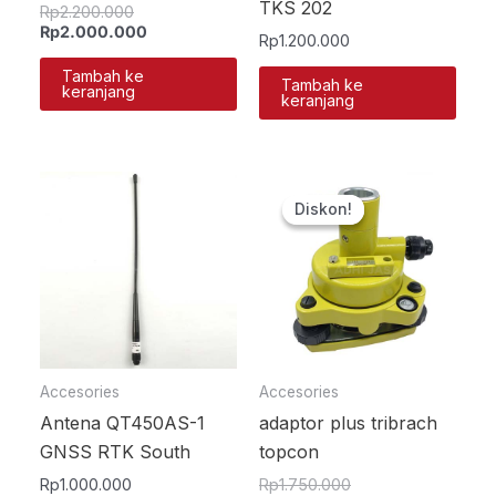
TKS 202
Rp
2.200.000
Rp
2.000.000
Rp
1.200.000
Tambah ke
Tambah ke
keranjang
keranjang
Harga
Harga
aslinya
saat
Diskon!
Diskon!
adalah:
ini
Rp1.750.000.
adalah:
Rp1.500.000.
Accesories
Accesories
Antena QT450AS-1
adaptor plus tribrach
GNSS RTK South
topcon
Rp
1.000.000
Rp
1.750.000