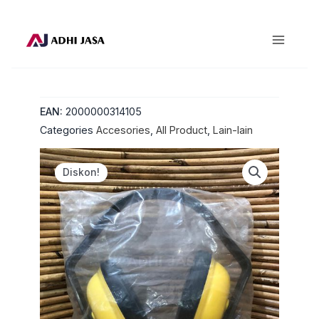
Lewati
ke
konten
EAN:
2000000314105
Categories
Accesories
,
All Product
,
Lain-lain
Diskon!