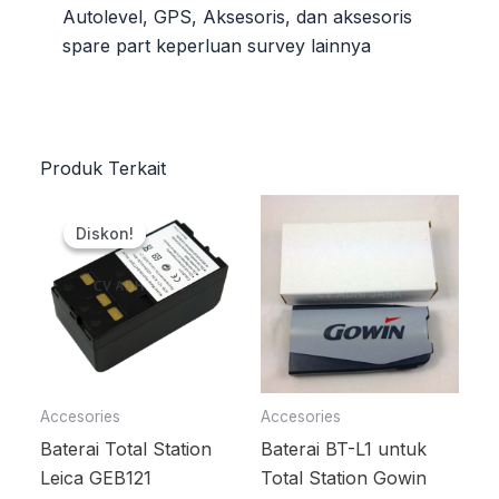
Autolevel, GPS, Aksesoris, dan aksesoris
spare part keperluan survey lainnya
Produk Terkait
Harga
Harga
aslinya
saat
Diskon!
Diskon!
adalah:
ini
Rp2.200.000.
adalah:
Rp2.000.000.
Accesories
Accesories
Baterai Total Station
Baterai BT-L1 untuk
Leica GEB121
Total Station Gowin