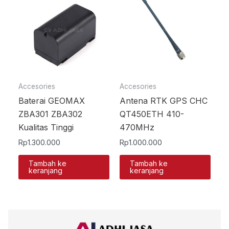
Accesories
Accesories
Baterai GEOMAX
Antena RTK GPS CHC
ZBA301 ZBA302
QT450ETH 410-
Kualitas Tinggi
470MHz
Rp
1.300.000
Rp
1.000.000
Tambah ke
Tambah ke
keranjang
keranjang