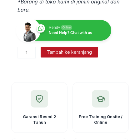
*Barang di toko kami di jamin original dan
baru.
Rendy
Online
Need Help? Chat with us
Kuantitas
Tambah ke keranjang
Laser
Distance
Meter
SNDWAY
SW
T-
100
Garansi Resmi 2
Free Training Onsite /
Tahun
Online