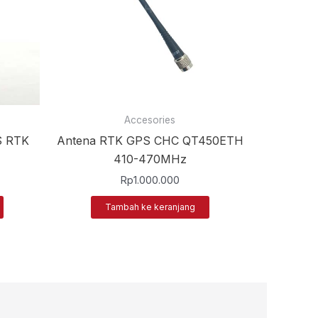
Accesories
S RTK
Antena RTK GPS CHC QT450ETH
410-470MHz
Rp
1.000.000
Tambah ke keranjang