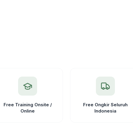
Target
GC-
9(UC)-
P
Free Training Onsite /
Free Ongkir Seluruh
Online
Indonesia