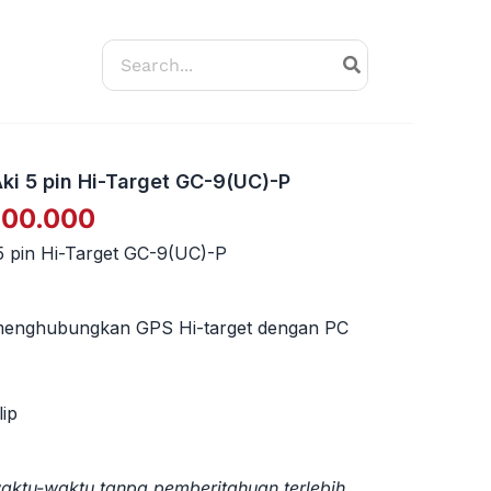
Search
for:
ki 5 pin Hi-Target GC-9(UC)-P
a
Harga
800.000
ya
saat
5 pin Hi-Target GC-9(UC)-P
h:
ini
000.000.
adalah:
Rp1.800.000.
 menghubungkan GPS Hi-target dengan PC
lip
ktu-waktu tanpa pemberitahuan terlebih