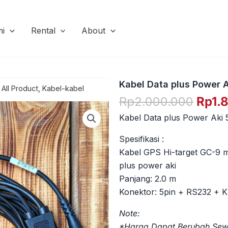
Lewati
ke
mi
Rental
About
konten
Kabel Data plus Power A
,
All Product
,
Kabel-kabel
Harg
Rp
2.000.000
Rp
1.
aslin
Kabel Data plus Power Aki 
adala
Rp2.
Spesifikasi :
Kabel GPS Hi-target GC-9
plus power aki
Panjang: 2.0 m
Konektor: 5pin + RS232 + K
Note:
*Harga Dapat Berubah Sewa