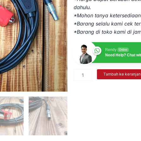
dahulu.
*Mohon tanya ketersediaan 
*Barang selalu kami cek ter
*Barang di toko kami di jam
Rendy
Online
Need Help? Chat wi
Kuantitas
Tambah ke keranja
Kabel
Data
plus
Power
Aki
5
pin
Hi-