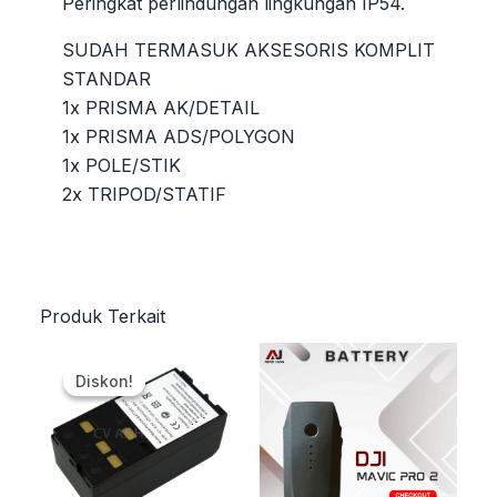
Peringkat perlindungan lingkungan IP54.
SUDAH TERMASUK AKSESORIS KOMPLIT
STANDAR
1x PRISMA AK/DETAIL
1x PRISMA ADS/POLYGON
1x POLE/STIK
2x TRIPOD/STATIF
Produk Terkait
Harga
Harga
aslinya
saat
Diskon!
Diskon!
adalah:
ini
Rp2.200.000.
adalah:
Rp2.000.000.