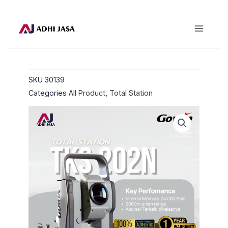
Lewati
ke
konten
SKU
30139
Categories
All Product
,
Total Station