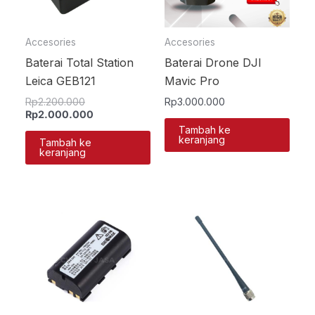
Accesories
Accesories
Baterai Total Station
Baterai Drone DJI
Leica GEB121
Mavic Pro
Rp
2.200.000
Rp
3.000.000
Rp
2.000.000
Tambah ke
keranjang
Tambah ke
keranjang