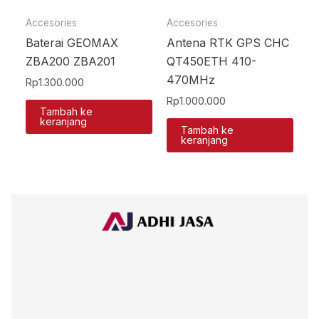
Accesories
Accesories
Baterai GEOMAX
Antena RTK GPS CHC
ZBA200 ZBA201
QT450ETH 410-
470MHz
Rp
1.300.000
Rp
1.000.000
Tambah ke
keranjang
Tambah ke
keranjang