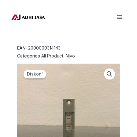
Lewati
ke
konten
EAN:
2000000314143
Categories
All Product
,
Nivo
Diskon!