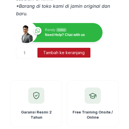
*Barang di toko kami di jamin original dan
baru.
Rendy
Online
Need Help? Chat with us
Kuantitas
Tambah ke keranjang
Nivo
Tabung
Kotak
60"/2mm
untuk
Tribrach
Garansi Resmi 2
Free Training Onsite /
Tahun
Online