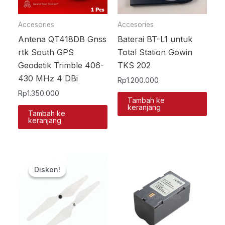
Accesories
Accesories
Antena QT418DB Gnss
Baterai BT-L1 untuk
rtk South GPS
Total Station Gowin
Geodetik Trimble 406-
TKS 202
430 MHz 4 DBi
Rp
1.200.000
Rp
1.350.000
Tambah ke
keranjang
Tambah ke
keranjang
Harga
Harga
aslinya
saat
Diskon!
Diskon!
adalah:
ini
Rp200.000.
adalah:
Rp150.000.