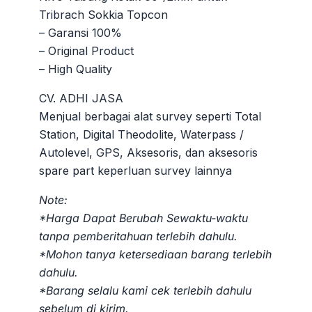
adalah:
ini
Tribrach Sokkia Topcon
Rp250.000.
adalah:
– Garansi 100%
Rp200.000
– Original Product
– High Quality
CV. ADHI JASA
Menjual berbagai alat survey seperti Total
Station, Digital Theodolite, Waterpass /
Autolevel, GPS, Aksesoris, dan aksesoris
spare part keperluan survey lainnya
Note:
*Harga Dapat Berubah Sewaktu-waktu
tanpa pemberitahuan terlebih dahulu.
*Mohon tanya ketersediaan barang terlebih
dahulu.
*Barang selalu kami cek terlebih dahulu
sebelum di kirim.