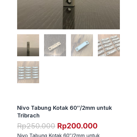
Nivo Tabung Kotak 60″/2mm untuk
Tribrach
Harga
Harga
Rp
250.000
Rp
200.000
aslinya
saat
Nivo Tabung Kotak 60″/2mm untuk