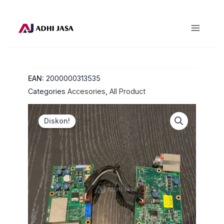
Lewati
ke
konten
EAN:
2000000313535
Categories
Accesories
,
All Product
Diskon!