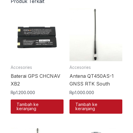
Produk Terkait
Accesories
Accesories
Baterai GPS CHCNAV
Antena QT450AS-1
XB2
GNSS RTK South
Rp
1.200.000
Rp
1.000.000
Tambah ke
Tambah ke
keranjang
keranjang
Harga
Harga