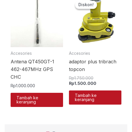
aslinya
saat
Diskon!
Diskon!
adalah:
ini
Rp1.750.000.
adalah:
Rp1.500.000.
Accesories
Accesories
Antena QT450GT-1
adaptor plus tribrach
462-467MHz GPS
topcon
CHC
Rp
1.750.000
Rp
1.500.000
Rp
1.000.000
Tambah ke
Tambah ke
keranjang
keranjang