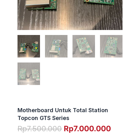
Motherboard Untuk Total Station
Topcon GTS Series
Harga
Harga
Rp
7.500.000
Rp
7.000.000
aslinya
saat