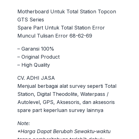
adalah:
ini
Rp7.500.000.
adalah:
Motherboard Untuk Total Station Topcon
Rp7.000
GTS Series
Spare Part Untuk Total Station Error
Muncul Tulisan Error 68-62-69
– Garansi 100%
– Original Product
– High Quality
CV. ADHI JASA
Menjual berbagai alat survey seperti Total
Station, Digital Theodolite, Waterpass /
Autolevel, GPS, Aksesoris, dan aksesoris
spare part keperluan survey lainnya
Note:
*Harga Dapat Berubah Sewaktu-waktu