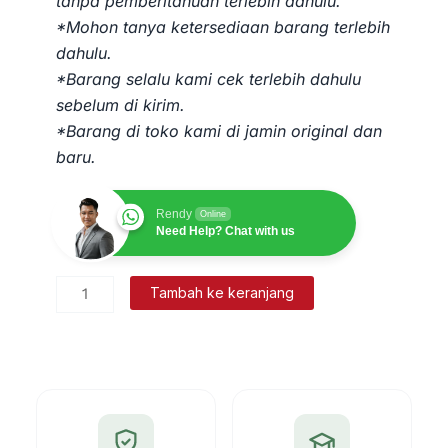
tanpa pemberitahuan terlebih dahulu.
*Mohon tanya ketersediaan barang terlebih
dahulu.
*Barang selalu kami cek terlebih dahulu
sebelum di kirim.
*Barang di toko kami di jamin original dan
baru.
Rendy
Online
Need Help? Chat with us
Kuantitas
Tambah ke keranjang
Motherboard
Untuk
Total
Station
Topcon
GTS