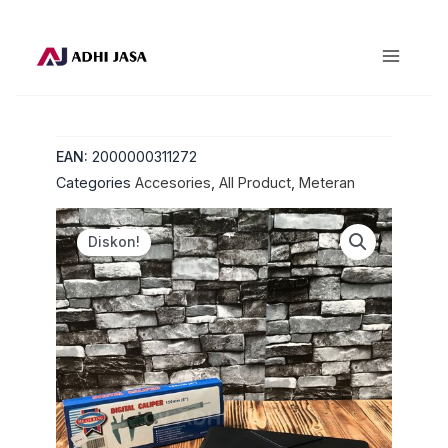
Lewati
ke
konten
EAN:
2000000311272
Categories
Accesories
,
All Product
,
Meteran
Diskon!