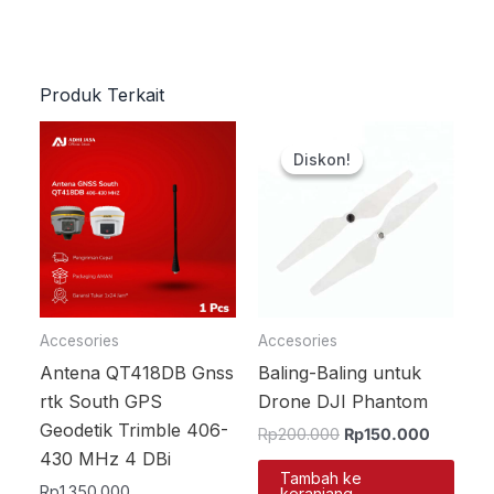
Produk Terkait
Harga
Harga
aslinya
saat
Diskon!
Diskon!
adalah:
ini
Rp200.000.
adalah:
Rp150.0
Accesories
Accesories
Antena QT418DB Gnss
Baling-Baling untuk
rtk South GPS
Drone DJI Phantom
Geodetik Trimble 406-
Rp
200.000
Rp
150.000
430 MHz 4 DBi
Tambah ke
Rp
1.350.000
keranjang