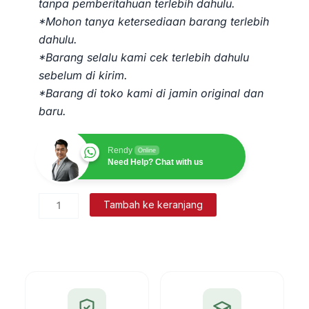
tanpa pemberitahuan terlebih dahulu.
*Mohon tanya ketersediaan barang terlebih
dahulu.
*Barang selalu kami cek terlebih dahulu
sebelum di kirim.
*Barang di toko kami di jamin original dan
baru.
Rendy
Online
Need Help? Chat with us
Kuantitas
Tambah ke keranjang
Meteran
Digital
Caliper
Jangka
Sorong
150