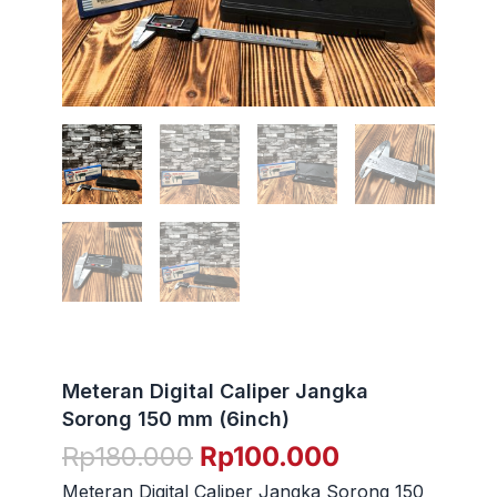
Meteran Digital Caliper Jangka
Sorong 150 mm (6inch)
Harga
Harga
Rp
180.000
Rp
100.000
aslinya
saat
Meteran Digital Caliper Jangka Sorong 150