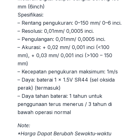
adalah:
ini
mm (6inch)
Rp180.000.
adalah:
Spesifikasi:
Rp100.000.
– Rentang pengukuran: 0–150 mm/ 0–6 inci.
– Resolusi: 0,01mm/ 0,0005 inci.
– Pengulangan: 0,01mm/ 0,0005 inci.
– Akurasi: + 0,02 mm/ 0,001 inci (<100
mm), + 0,03 mm/ 0,001 inci (>100 – 150
mm)
– Kecepatan pengukuran maksimum: 1m/s
– Daya: baterai 1 x 1.5V SR44 (sel oksida
perak) (termasuk)
– Daya tahan baterai: 1 tahun untuk
penggunaan terus menerus / 3 tahun di
bawah operasi normal
Note:
*Harga Dapat Berubah Sewaktu-waktu