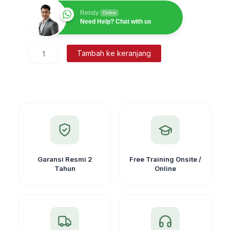
Rendy
Online
Need Help? Chat with us
Kuantitas
Tambah ke keranjang
Kabel
Flexy
LCD
kabel
Data
line
untuk
Topcon
Garansi Resmi 2
Free Training Onsite /
Tahun
Online
GM/
ES
/
Sokkia
/