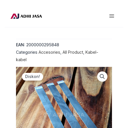
Lewati
ke
konten
EAN:
2000000295848
Categories
Accesories
,
All Product
,
Kabel-
kabel
Diskon!