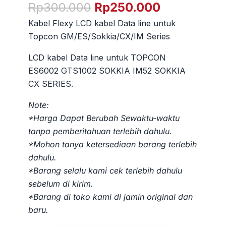
Harga
Harga
Rp
300.000
Rp
250.000
aslinya
saat
Kabel Flexy LCD kabel Data line untuk
adalah:
ini
Topcon GM/ES/Sokkia/CX/IM Series
Rp300.000.
adalah:
Rp250.000
LCD kabel Data line untuk TOPCON
ES6002 GTS1002 SOKKIA IM52 SOKKIA
CX SERIES.
Note:
*Harga Dapat Berubah Sewaktu-waktu
tanpa pemberitahuan terlebih dahulu.
*Mohon tanya ketersediaan barang terlebih
dahulu.
*Barang selalu kami cek terlebih dahulu
sebelum di kirim.
*Barang di toko kami di jamin original dan
baru.