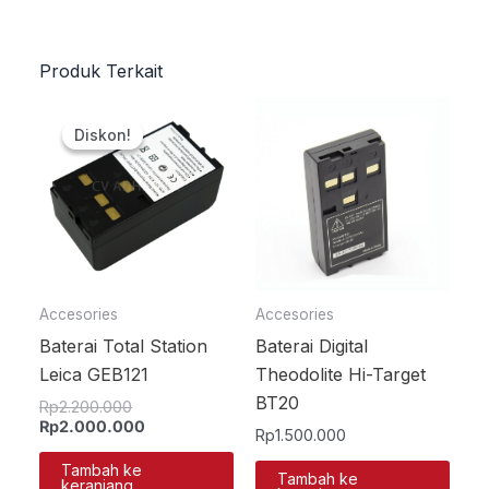
Produk Terkait
Harga
Harga
aslinya
saat
Diskon!
Diskon!
adalah:
ini
Rp2.200.000.
adalah:
Rp2.000.000.
Accesories
Accesories
Baterai Total Station
Baterai Digital
Leica GEB121
Theodolite Hi-Target
BT20
Rp
2.200.000
Rp
2.000.000
Rp
1.500.000
Tambah ke
Tambah ke
keranjang