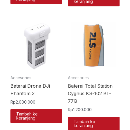
keranjang
Accesories
Accesories
Baterai Drone DJi
Baterai Total Station
Phantom 3
Cygnus KS-102 BT-
77Q
Rp
2.000.000
Rp
1.200.000
Tambah ke
keranjang
Tambah ke
keranjang