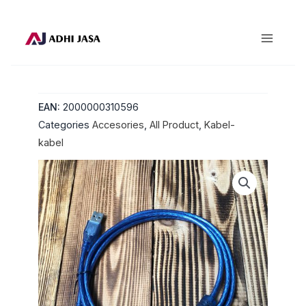
Lewati
ke
konten
EAN:
2000000310596
Categories
Accesories
,
All Product
,
Kabel-
kabel