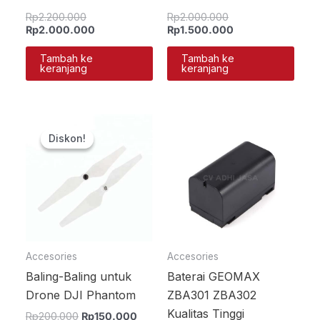
Rp
2.200.000
Rp
2.000.000
Rp
2.000.000
Rp
1.500.000
Tambah ke
Tambah ke
keranjang
keranjang
Harga
Harga
aslinya
saat
Diskon!
Diskon!
adalah:
ini
Rp200.000.
adalah:
Rp150.000.
Accesories
Accesories
Baling-Baling untuk
Baterai GEOMAX
Drone DJI Phantom
ZBA301 ZBA302
Kualitas Tinggi
Rp
200.000
Rp
150.000