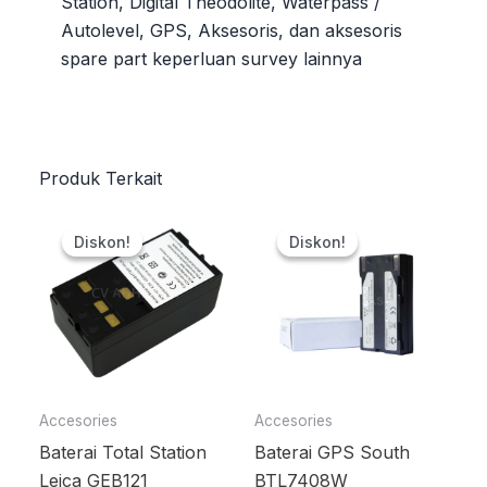
Station, Digital Theodolite, Waterpass /
Autolevel, GPS, Aksesoris, dan aksesoris
spare part keperluan survey lainnya
Produk Terkait
Harga
Harga
Harga
Harga
aslinya
saat
aslinya
saat
Diskon!
Diskon!
Diskon!
Diskon!
adalah:
ini
adalah:
ini
Rp2.200.000.
adalah:
Rp2.000.000.
adalah:
Rp2.000.000.
Rp1.500.000.
Accesories
Accesories
Baterai Total Station
Baterai GPS South
Leica GEB121
BTL7408W