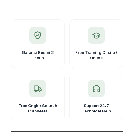
Data
USB
Untuk
Gps
Garmin
Handheld
Garansi Resmi 2
Free Training Onsite /
Tahun
Online
Free Ongkir Seluruh
Support 24/7
Indonesia
Technical Help