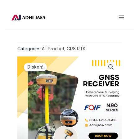
Lewati
ke
konten
Categories
All Product
,
GPS RTK
Diskon!