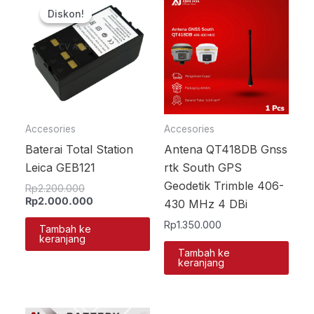
aslinya
saat
Diskon!
Diskon!
adalah:
ini
Rp2.200.000.
adalah:
Rp2.000.000.
Accesories
Accesories
Baterai Total Station
Antena QT418DB Gnss
Leica GEB121
rtk South GPS
Geodetik Trimble 406-
Rp
2.200.000
Rp
2.000.000
430 MHz 4 DBi
Rp
1.350.000
Tambah ke
keranjang
Tambah ke
keranjang