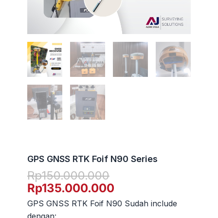
GPS GNSS RTK Foif N90 Series
Harga
Harga
Rp
150.000.000
aslinya
saat
Rp
135.000.000
adalah:
ini
GPS GNSS RTK Foif N90 Sudah include
Rp150.000.000.
adalah:
dengan: