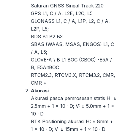
Saluran GNSS Singal Track 220
GPS L1, C / A, L2E, L2C, L5
GLONASS L1, C / A, L1P, L2, C / A,
L2P, L5;
BDS B1 B2 B3
SBAS (WAAS, MSAS, ENGOS) L1, C
/ A, L5;
GLOVE-A \ B L1 BOC (CBOC) -E5A /
B, E5AltBOC
RTCM2.3, RTCM3.X, RTCM3.2, CMR,
CMR +
Akurasi
Akurasi pasca pemrosesan statis H: ±
2.5mm + 1 × 10 · D; V: ± 5.0mm + 1 ×
10 · D
RTK Positioning akurasi H: ± 8mm +
1 × 10 · D; V: ± 15mm + 1 × 10 · D