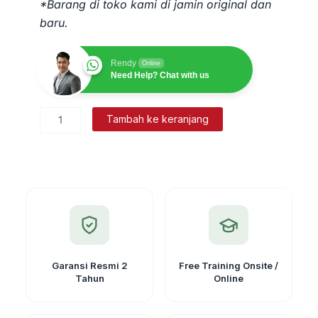
*Barang di toko kami di jamin original dan
baru.
Rendy
Online
Need Help? Chat with us
Kuantitas
Tambah ke keranjang
GPS
GNSS
RTK
Foif
N90
Series
Garansi Resmi 2
Free Training Onsite /
Tahun
Online