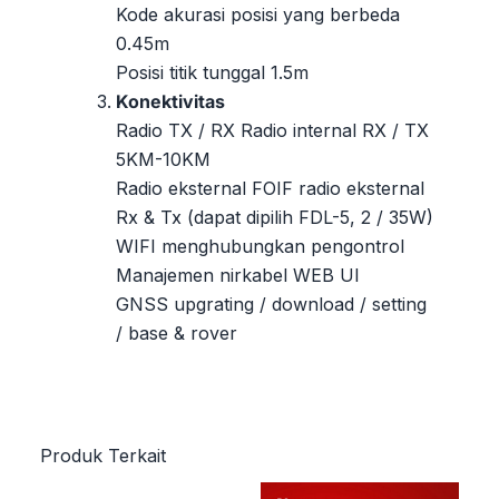
Kode akurasi posisi yang berbeda
0.45m
Posisi titik tunggal 1.5m
Konektivitas
Radio TX / RX Radio internal RX / TX
5KM-10KM
Radio eksternal FOIF radio eksternal
Rx & Tx (dapat dipilih FDL-5, 2 / 35W)
WIFI menghubungkan pengontrol
Manajemen nirkabel WEB UI
GNSS upgrating / download / setting
/ base & rover
Produk Terkait
Harga
Harga