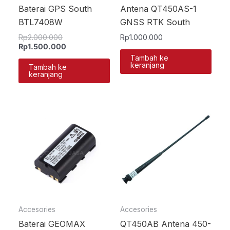
Baterai GPS South
Antena QT450AS-1
BTL7408W
GNSS RTK South
Rp
2.000.000
Rp
1.000.000
Rp
1.500.000
Tambah ke
keranjang
Tambah ke
keranjang
Accesories
Accesories
Baterai GEOMAX
QT450AB Antena 450-