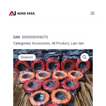
Lewati
ke
konten
EAN:
2000000314075
Categories
Accesories
,
All Product
,
Lain-lain
Diskon!