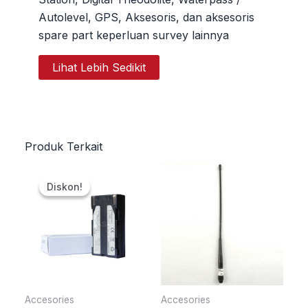
Autolevel, GPS, Aksesoris, dan aksesoris
spare part keperluan survey lainnya
Lihat Lebih Sedikit
Produk Terkait
Harga
Harga
aslinya
saat
Diskon!
Diskon!
adalah:
ini
Rp2.000.000.
adalah:
Rp1.500.000.
Accesories
Accesories