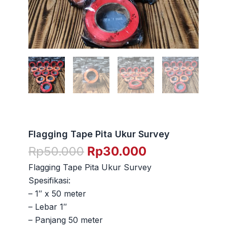
Flagging Tape Pita Ukur Survey
Harga
Harga
Rp
50.000
Rp
30.000
aslinya
saat
Flagging Tape Pita Ukur Survey
adalah:
ini
Spesifikasi:
Rp50.000.
adalah:
– 1″ x 50 meter
Rp30.000.
– Lebar 1″
– Panjang 50 meter