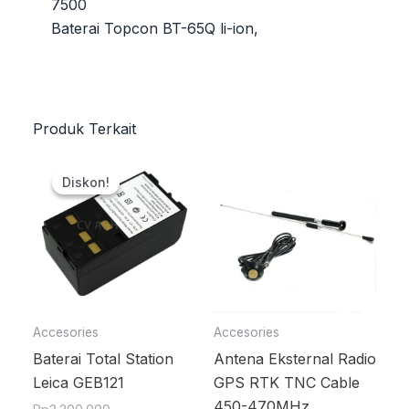
7500
Baterai Topcon BT-65Q li-ion,
Produk Terkait
Harga
Harga
aslinya
saat
Diskon!
Diskon!
adalah:
ini
Rp2.200.000.
adalah:
Rp2.000.000.
Accesories
Accesories
Baterai Total Station
Antena Eksternal Radio
Leica GEB121
GPS RTK TNC Cable
450-470MHz