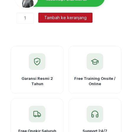
Kuantitas
Tambah ke keranjang
Baterai
Total
station
Topcon
BT-
65Q
Garansi Resmi 2
Free Training Onsite /
Tahun
Online
Free Ongkir Seluruh
Support 24/7