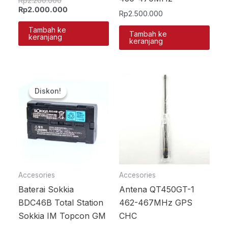
Rp
2.200.000
Rp
2.000.000
Rp
2.500.000
Tambah ke
Tambah ke
keranjang
keranjang
Harga
Harga
aslinya
saat
Diskon!
Diskon!
adalah:
ini
Rp1.500.000.
adalah:
Rp950.000.
Accesories
Accesories
Baterai Sokkia
Antena QT450GT-1
BDC46B Total Station
462-467MHz GPS
Sokkia IM Topcon GM
CHC