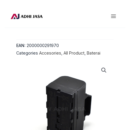
Lewati
ke
konten
EAN:
2000000291970
Categories
Accesories
,
All Product
,
Baterai