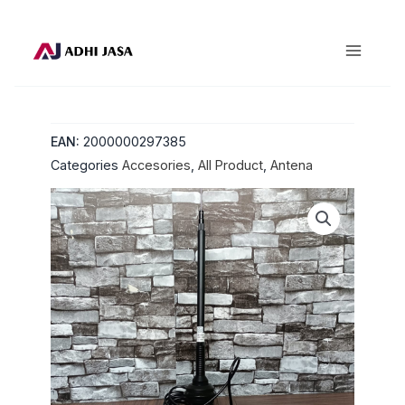
Lewati
ke
konten
EAN:
2000000297385
Categories
Accesories
,
All Product
,
Antena