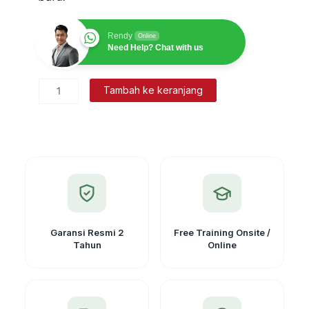
Rendy
Online
Need Help? Chat with us
Kuantitas
Tambah ke keranjang
Antena
UHF
Transmitter
Radio
Eksternal
QC430A
430-
450MHz
Garansi Resmi 2
Free Training Onsite /
Tahun
Online