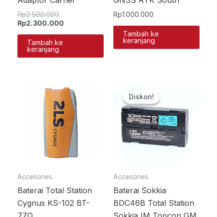
Rp
2.500.000
Rp
1.000.000
Rp
2.300.000
Tambah ke
keranjang
Tambah ke
keranjang
Harga
Harga
aslinya
saat
Diskon!
Diskon!
adalah:
ini
Rp1.500.000.
adalah:
Rp950.
Accesories
Accesories
Baterai Total Station
Baterai Sokkia
Cygnus KS-102 BT-
BDC46B Total Station
77Q
Sokkia IM Topcon GM