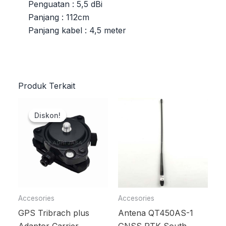
Penguatan : 5,5 dBi
Panjang : 112cm
Panjang kabel : 4,5 meter
Produk Terkait
Harga
Harga
aslinya
saat
Diskon!
Diskon!
adalah:
ini
Rp2.500.000.
adalah:
Rp2.300.000.
Accesories
Accesories
GPS Tribrach plus
Antena QT450AS-1
Adaptor Carrier
GNSS RTK South