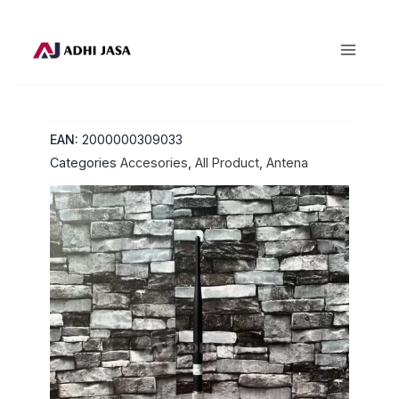
Lewati
ke
konten
EAN:
2000000309033
Categories
Accesories
,
All Product
,
Antena