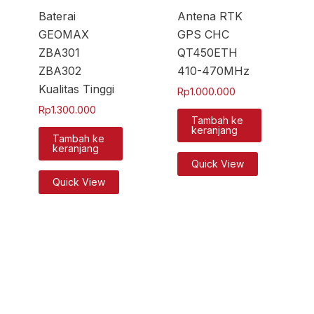
Baterai
Antena RTK
GEOMAX
GPS CHC
ZBA301
QT450ETH
ZBA302
410-470MHz
Kualitas Tinggi
Rp
1.000.000
Rp
1.300.000
Tambah ke
keranjang
Tambah ke
keranjang
Quick View
Quick View