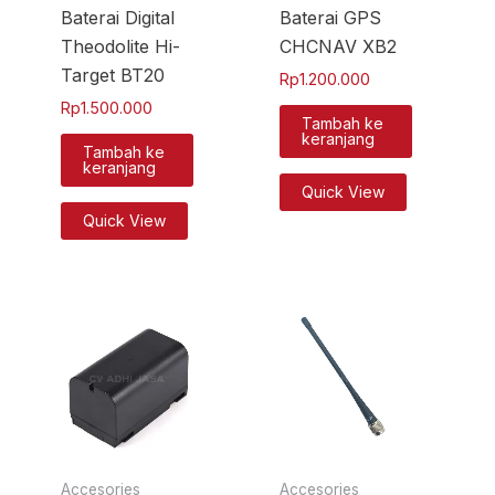
Baterai Digital
Baterai GPS
Theodolite Hi-
CHCNAV XB2
Target BT20
Rp
1.200.000
Rp
1.500.000
Tambah ke
keranjang
Tambah ke
keranjang
Quick View
Quick View
Accesories
Accesories