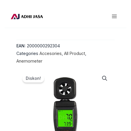
Lewati
ke
konten
EAN:
2000000292304
Categories
Accesories
,
All Product
,
Anemometer
Diskon!