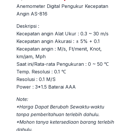
aslinya
saat
Anemometer Digital Pengukur Kecepatan
adalah:
ini
Angin AS-816
Rp1.000.000.
adalah:
Rp600.00
Deskripsi :
Kecepatan angin Alat Ukur : 0.3 ~ 30 m/s
Kecepatan angin Akurasi : ± 5% + 0.1
Kecepatan angin : M/s, Ft/menit, Knot,
km/jam, Mph
Saat ini/Rata-rata Pengukuran : 0 ~ 50 ℃
Temp. Resolusi : 0.1 ℃
Resolusi : 0.1 M/S
Power : 3*1.5 Baterai AAA
Note:
*Harga Dapat Berubah Sewaktu-waktu
tanpa pemberitahuan terlebih dahulu.
*Mohon tanya ketersediaan barang terlebih
dahulu.