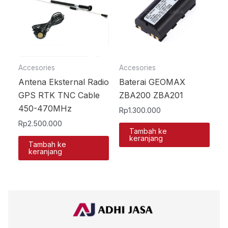
Accesories
Accesories
Antena Eksternal Radio
Baterai GEOMAX
GPS RTK TNC Cable
ZBA200 ZBA201
450-470MHz
Rp
1.300.000
Rp
2.500.000
Tambah ke
keranjang
Tambah ke
keranjang