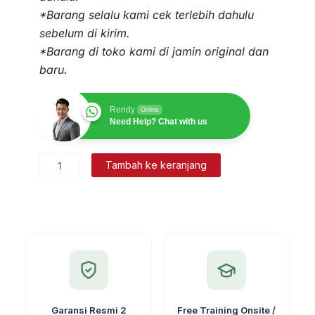
*Barang selalu kami cek terlebih dahulu
sebelum di kirim.
*Barang di toko kami di jamin original dan
baru.
Rendy
Online
Need Help? Chat with us
Kuantitas
Tambah ke keranjang
Anemometer
Digital
Pengukur
Kecepatan
Angin
AS-
816
Garansi Resmi 2
Free Training Onsite /