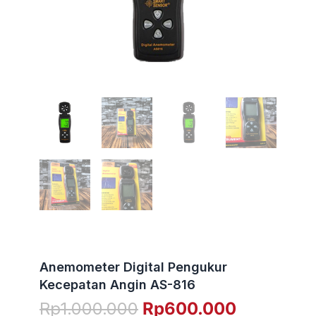
Anemometer Digital Pengukur
Kecepatan Angin AS-816
Harga
Harga
Rp
1.000.000
Rp
600.000