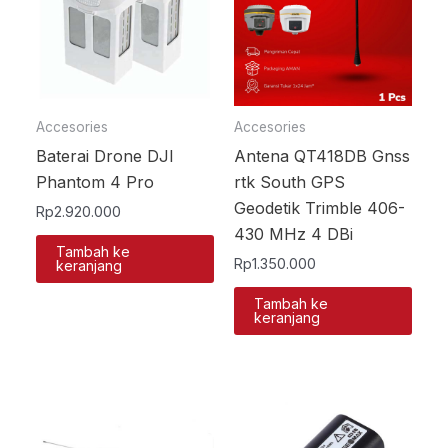
Accesories
Accesories
Baterai Drone DJI
Antena QT418DB Gnss
Phantom 4 Pro
rtk South GPS
Geodetik Trimble 406-
Rp
2.920.000
430 MHz 4 DBi
Tambah ke
Rp
1.350.000
keranjang
Tambah ke
keranjang