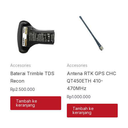
Accesories
Accesories
Baterai Trimble TDS
Antena RTK GPS CHC
Recon
QT450ETH 410-
470MHz
Rp
2.500.000
Rp
1.000.000
Tambah ke
keranjang
Tambah ke
keranjang