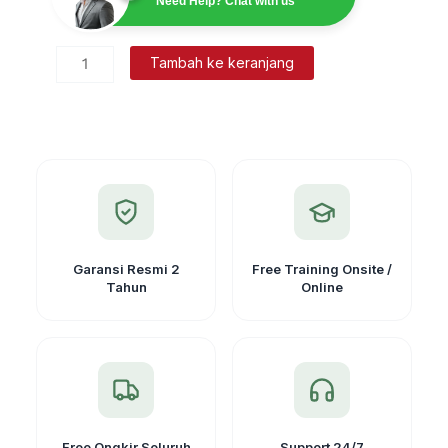
Need Help? Chat with us
Kuantitas
Tambah ke keranjang
Adaptor
Drat
Stik
Pole
Prisma
Leica
(Kecil)
Garansi Resmi 2
Free Training Onsite /
Tahun
Online
Free Ongkir Seluruh
Support 24/7