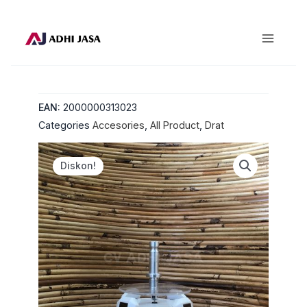
Lewati
ke
konten
EAN:
2000000313023
Categories
Accesories
,
All Product
,
Drat
Diskon!