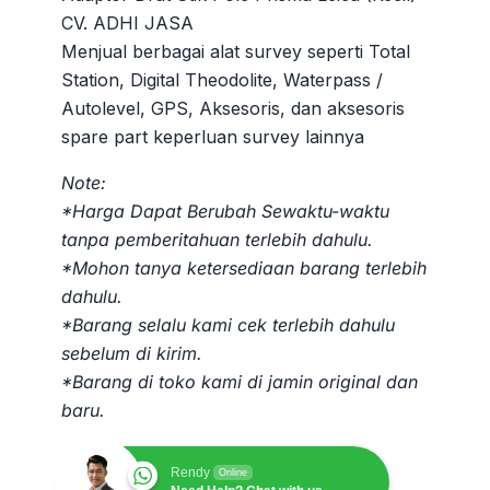
adalah:
ini
CV. ADHI JASA
Rp100.000.
adalah:
Menjual berbagai alat survey seperti Total
Rp80.000.
Station, Digital Theodolite, Waterpass /
Autolevel, GPS, Aksesoris, dan aksesoris
spare part keperluan survey lainnya
Note:
*Harga Dapat Berubah Sewaktu-waktu
tanpa pemberitahuan terlebih dahulu.
*Mohon tanya ketersediaan barang terlebih
dahulu.
*Barang selalu kami cek terlebih dahulu
sebelum di kirim.
*Barang di toko kami di jamin original dan
baru.
Rendy
Online