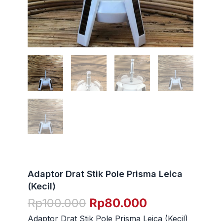
Adaptor Drat Stik Pole Prisma Leica
(Kecil)
Harga
Harga
Rp
100.000
Rp
80.000
aslinya
saat
Adaptor Drat Stik Pole Prisma Leica (Kecil)