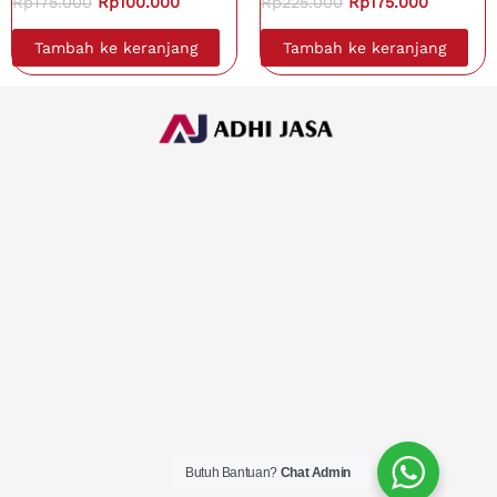
Rp
175.000
Rp
100.000
Rp
225.000
Rp
175.000
Tambah ke keranjang
Tambah ke keranjang
Butuh Bantuan?
Chat Admin